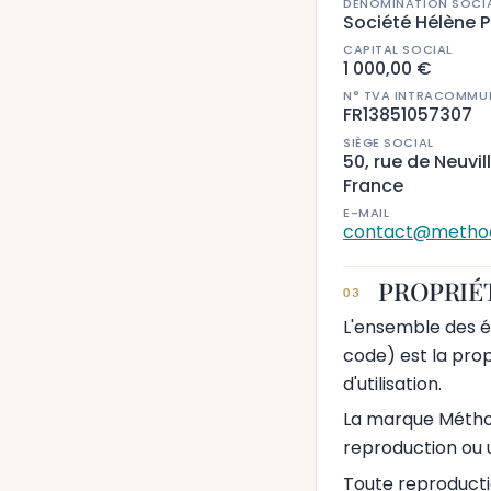
DÉNOMINATION SOCI
Société Hélène 
CAPITAL SOCIAL
1 000,00 €
N° TVA INTRACOMMU
FR13851057307
SIÈGE SOCIAL
50, rue de Neuvil
France
E-MAIL
contact@method
PROPRIÉ
03
L'ensemble des élé
code) est la prop
d'utilisation.
La marque Méthod
reproduction ou u
Toute reproducti