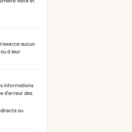
remière visite et
t n'exerce aucun
ou à leur
es informations
nce d'erreur des
directs ou