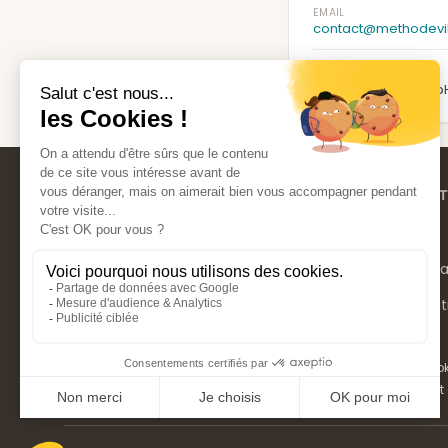
EMAIL
contact@methodevi
HÉBERGEMENT
Hetzner Online GmbH
NAVIGAT
À Propos
Accompa
Libérez-vous de vos blocages et
créez-vous une réalité pleine de sens.
Certificat
Ce site ne fait pas partie du site YouTube™, Google™, Facebo
une marque déposée de META Inc. GOOGLE™ et YOUTUBE™ son