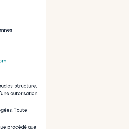
iennes
com
audios, structure,
d'une autorisation
égées. Toute
lque procédé que