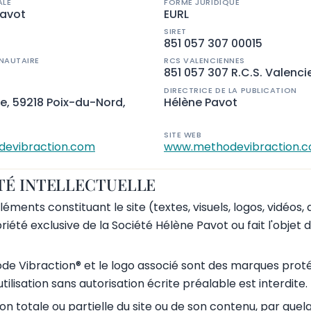
ALE
FORME JURIDIQUE
Pavot
EURL
SIRET
851 057 307 00015
NAUTAIRE
RCS VALENCIENNES
851 057 307 R.C.S. Valenc
DIRECTRICE DE LA PUBLICATION
le, 59218 Poix-du-Nord,
Hélène Pavot
SITE WEB
evibraction.com
www.methodevibraction.
TÉ INTELLECTUELLE
ments constituant le site (textes, visuels, logos, vidéos, 
riété exclusive de la Société Hélène Pavot ou fait l'objet 
e Vibraction® et le logo associé sont des marques prot
tilisation sans autorisation écrite préalable est interdite.
on totale ou partielle du site ou de son contenu, par que