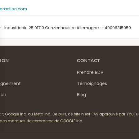
braction.com
 · Industriestr. 25 91710 Gunzenhausen Allemagne · +49098315050
ION
CONTACT
Prendre RDV
gnement
Témoignages
ion
Blog
ok™, Google Inc. ou Meta Inc. De plus, ce site n’est PAS approuvé par 
t des marques de commerce de GOOGLE Inc.