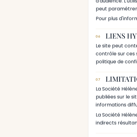
d'audience. L'util
peut paramétrer
Pour plus d'inform
LIENS H
06
Le site peut cont
contrôle sur ces 
politique de confi
LIMITAT
07
La Société Hélène
publiées sur le si
informations diff
La Société Hélèn
indirects résultan