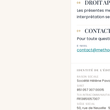
DROIT A
08
Les présentes men
interprétation s
CONTAC
09
Pour toute questi
E-MAIL
contact@method
IDENTITÉ DE L'ÉD
RAISON SOCIALE
Société Hélène Pav
SIRET
851 057 307 00015
TVA INTRACOMMUNAUTAI
FR13851057307
SIÈGE SOCIAL
50, rue de Neuville ·