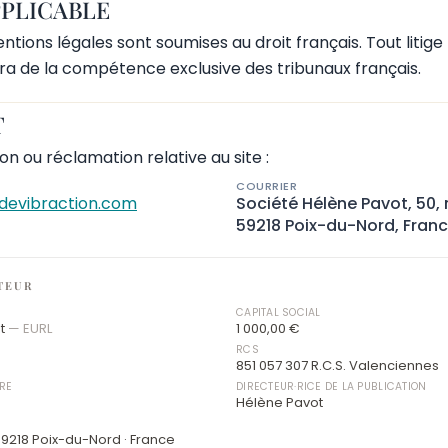
PPLICABLE
tions légales sont soumises au droit français. Tout litige r
era de la compétence exclusive des tribunaux français.
T
on ou réclamation relative au site :
COURRIER
evibraction.com
Société Hélène Pavot, 50, r
59218 Poix-du-Nord, Fran
ITEUR
CAPITAL SOCIAL
ot
— EURL
1 000,00 €
RCS
851 057 307 R.C.S. Valenciennes
RE
DIRECTEUR·RICE DE LA PUBLICATION
Hélène Pavot
 59218 Poix-du-Nord · France