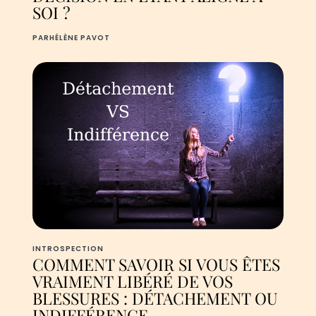
SOI ?‍
PAR
HÉLÈNE PAVOT
INTROSPECTION
COMMENT SAVOIR SI VOUS ÊTES
VRAIMENT LIBÉRÉ DE VOS
BLESSURES : DÉTACHEMENT OU
INDIFFÉRENCE