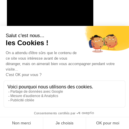
Je vous souhaite un merveilleux chemin vers votre
liberté…🕊️
Hélène