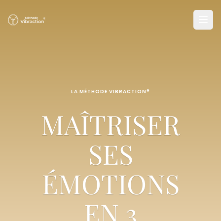
LA MÉTHODE VIBRACTION®
MAÎTRISER
SES
ÉMOTIONS
EN 3