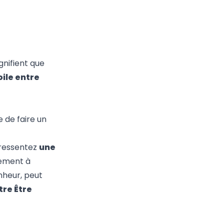
gnifient que
oile entre
e de faire un
 ressentez
une
lement à
onheur, peut
tre Être