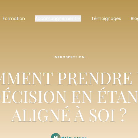
Formation
Accompagnement
Témoignages
Blo
INTROSPECTION
MMENT PRENDRE 
ÉCISION EN ÉTA
ALIGNÉ À SOI ?‍
H
HÉLÈNE PAVOT