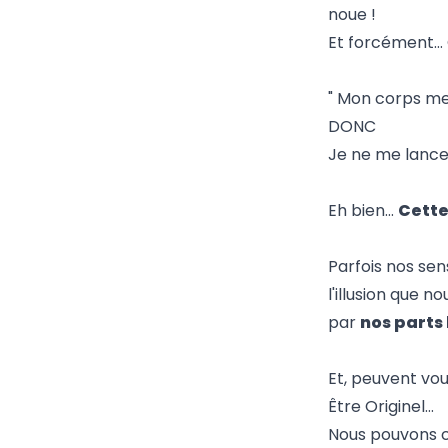
noue !
Et forcément… Q
" Mon corps me 
DONC
Je ne me lance
Eh bien…
Cette
Parfois nos sen
l'illusion que 
par
nos parts
Et, peuvent vo
Être Originel…
Nous pouvons c