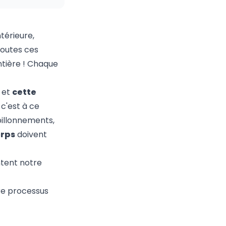
térieure,
toutes ces
ntière ! Chaque
 et
cette
c'est à ce
pillonnements,
orps
doivent
ntent notre
re processus