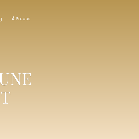
g
À Propos
UNE
NT