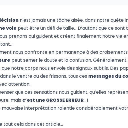
décision
n'est jamais une tâche aisée, dans notre quête in
ne voie
peut être un défi de taille… D’autant que ce sont 
ous prenons qui guident et créent finalement notre vie e
rtant…
ment nous confronte en permanence à des croisements
ieure
peut semer le doute et la confusion. Généralement, 
que notre corps nous envoie des signaux subtils. Des pa
dans le ventre ou des frissons, tous ces
messages du c
vec attention.
enser que ces sensations nous guident, qu’elles représe
eure, mais
c’est une GROSSE ERREUR
… !
te mauvaise interprétation ralentie considérablement vot
e tout cela dans cet article…