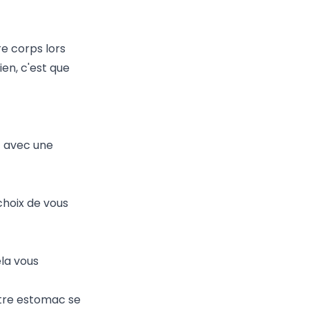
re corps lors
ien, c'est que
z avec une
choix de vous
ela vous
otre estomac se