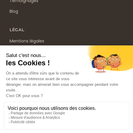
Témoignages
Blog
LÉGAL
Mentions légales
Politique de confidentialité
CGV
Ce site ne fait pas partie du site YouTube™, Google™,
Facebook™, Google Inc. ou Meta Inc. De plus, ce site n’est PAS
approuvé par YouTube™, Google™ ou Facebook™ en aucune
façon. FACEBOOK™ est une marque déposée de META Inc.
GOOGLE™ et YOUTUBE™ sont des marques de commerce de
GOOGLE Inc.