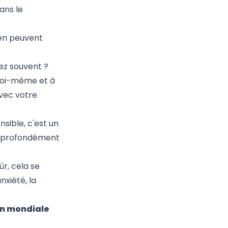
ans le
ien peuvent
ez souvent ?
 soi-même et à
avec votre
sible, c'est un
z profondément
ûr, cela se
nxiété, la
on mondiale