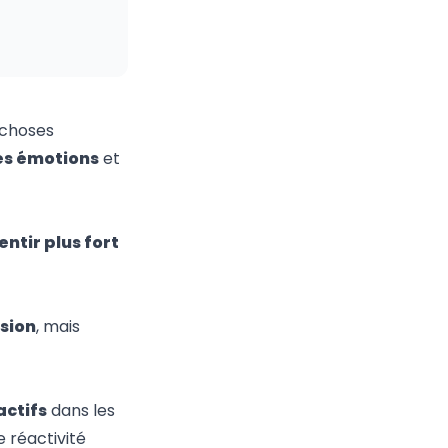
 choses
es émotions
et
entir plus fort
sion
, mais
actifs
dans les
e réactivité