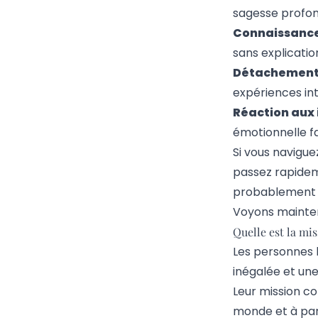
sagesse profon
Connaissance
sans explicatio
Détachement 
expériences int
Réaction aux i
émotionnelle fa
Si vous navigu
passez rapidem
probablement u
Voyons mainten
Quelle est la mi
Les personnes 
inégalée et un
Leur mission co
monde et à par