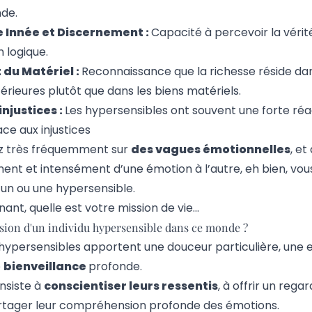
de.
 Innée et Discernement :
Capacité à percevoir la vérit
n logique.
du Matériel :
Reconnaissance que la richesse réside dan
érieures plutôt que dans les biens matériels.
njustices :
Les hypersensibles ont souvent une forte réa
ce aux injustices
ez très fréquemment sur
des vagues émotionnelles
, et
ent et intensément d’une émotion à l’autre, eh bien, vou
n ou une hypersensible.
ant, quelle est votre
mission de vie
…
ssion d'un individu hypersensible dans ce monde ?
hypersensibles apportent une douceur particulière, une
e
bienveillance
profonde.
nsiste à
conscientiser leurs ressentis
, à offrir un rega
tager leur compréhension profonde des émotions.