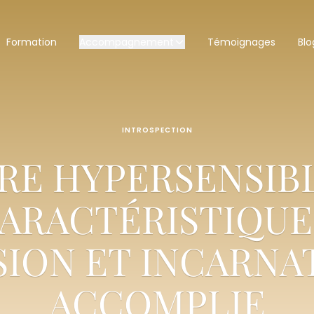
Formation
Accompagnement
Témoignages
Blo
INTROSPECTION
RE HYPERSENSIBL
ARACTÉRISTIQUE
SION ET INCARNA
ACCOMPLIE