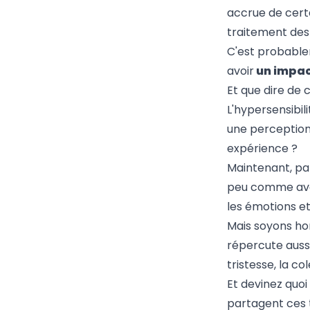
accrue de cert
traitement des
C'est probablem
avoir
un impa
Et que dire de 
L'hypersensibi
une perception 
expérience ?
Maintenant, par
peu comme avo
les émotions e
Mais soyons hon
répercute aussi
tristesse, la co
Et devinez quoi
partagent ces t