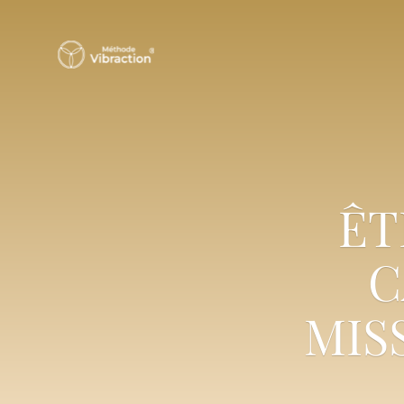
ÊT
C
MIS