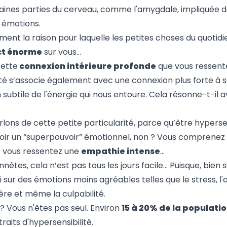
aines parties du cerveau, comme l'amygdale, impliquée d
 émotions.
ent la raison pour laquelle les petites choses du quotid
ct énorme
sur vous…
cette
connexion intérieure profonde
que vous ressent
lité s’associe également avec une connexion plus forte à
subtile de l'énergie qui nous entoure. Cela résonne-t-il 
lons de cette petite particularité, parce qu’être hypersen
ir un “superpouvoir” émotionnel, non ? Vous comprene
t vous ressentez une
empathie intense
…
nêtes, cela n’est pas tous les jours facile… Puisque, bien s
 sur des émotions moins agréables telles que le stress, l'a
lère et même la culpabilité.
 ? Vous n'êtes pas seul. Environ
15 à 20% de la populati
raits d'hypersensibilité.