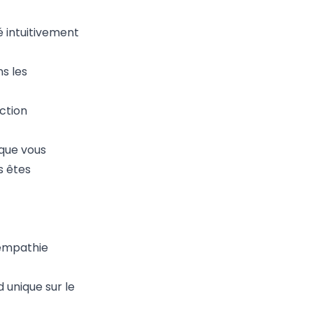
é intuitivement
s les
ction
 que vous
s êtes
 empathie
rd unique sur le