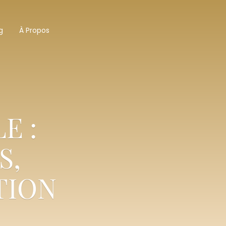
g
À Propos
E :
S,
TION