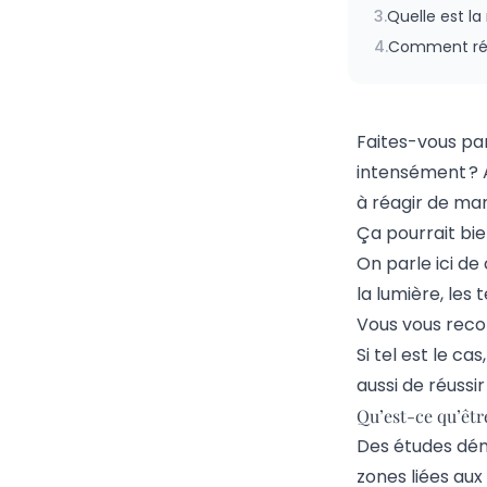
3.
Quelle est l
4.
Comment réus
Faites-vous par
intensément ?
à réagir de man
Ça pourrait bie
On parle ici d
la lumière, les
Vous vous reco
Si tel est le c
aussi de réussi
Qu’est-ce qu’êtr
Des études dém
zones liées aux