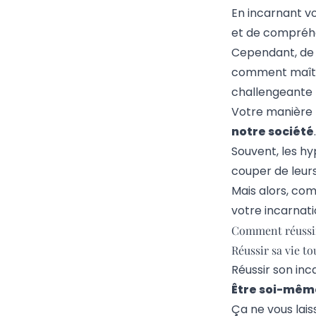
En incarnant vo
et de compréhe
Cependant, de 
comment maîtris
challengeante 
Votre manière b
notre société
.
Souvent, les h
couper de leur
Mais alors, co
votre incarnati
Comment réussir
Réussir sa vie t
Réussir son inc
Être soi-mêm
Ça ne vous lais