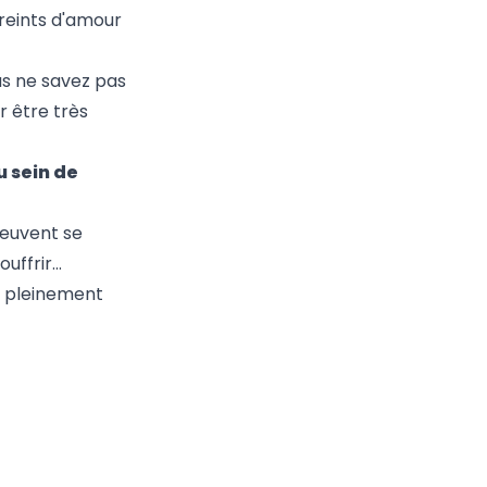
reints d'amour
s ne savez pas
r être très
u sein de
 peuvent
se
ouffrir…
r pleinement