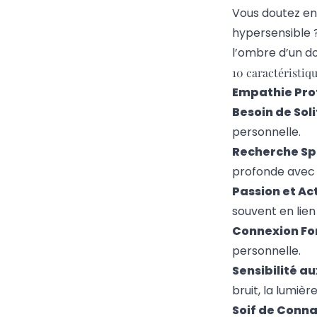
Vous doutez enc
hypersensible ? 
l’ombre d’un do
10 caractéristiq
Empathie Pro
Besoin de Soli
personnelle.
Recherche Spir
profonde avec
Passion et Ac
souvent en lien
Connexion Fort
personnelle.
Sensibilité a
bruit, la lumièr
Soif de Conna