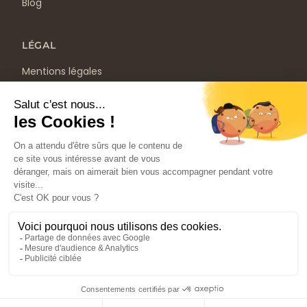
Blog
LÉGAL
Mentions légales
Politique de confidentialité
CGV
Ce site ne fait pas partie du site YouTube™, Google™,
Facebook™, Google Inc. ou Meta Inc. De plus, ce site n’est PAS
approuvé par YouTube™, Google™ ou Facebook™ en aucune
façon. FACEBOOK™ est une marque déposée de META Inc.
GOOGLE™ et YOUTUBE™ sont des marques de commerce de
GOOGLE Inc.
© 2026 Méthode Vibraction. Tous droits réservés.